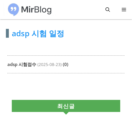
컨
메
텐
츠
뉴
adsp 시험 일정
로
건
너
뛰
adsp 시험접수
(0)
(2025-08-23)
기
최신글