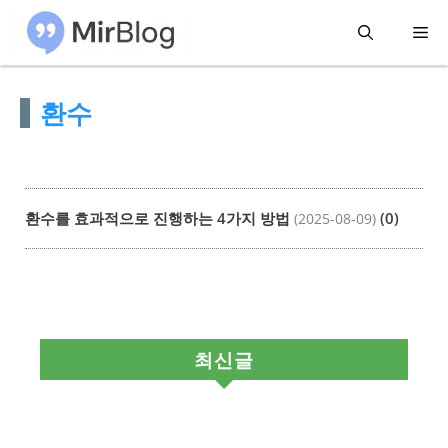
컨
메
텐
츠
뉴
환수
로
건
너
뛰
환수를 효과적으로 진행하는 4가지 방법
(0)
(2025-08-09)
기
최신글