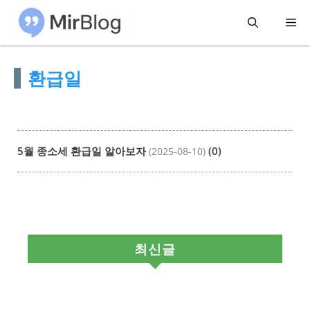
컨
메
텐
츠
뉴
환급일
로
건
너
뛰
5월 종소세 환급일 알아보자
(0)
(2025-08-10)
기
최신글