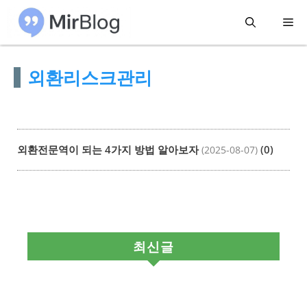
컨
메
텐
츠
뉴
외환리스크관리
로
건
너
뛰
외환전문역이 되는 4가지 방법 알아보자
(0)
(2025-08-07)
기
최신글