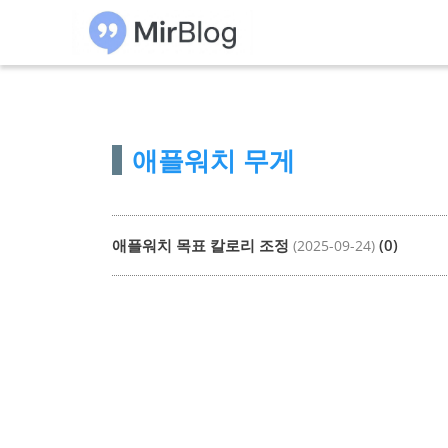
컨
텐
츠
로
건
애플워치 무게
너
뛰
기
애플워치 목표 칼로리 조정
(0)
(2025-09-24)