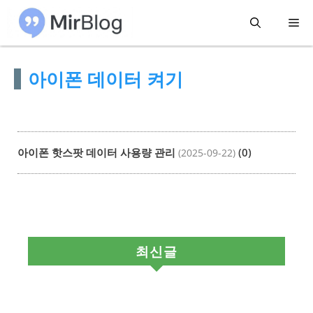
컨
메
텐
츠
뉴
아이폰 데이터 켜기
로
건
너
뛰
아이폰 핫스팟 데이터 사용량 관리
(0)
(2025-09-22)
기
최신글