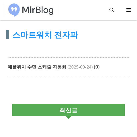
컨
메
텐
츠
뉴
스마트워치 전자파
로
건
너
뛰
애플워치 수면 스케줄 자동화
(0)
(2025-09-24)
기
최신글