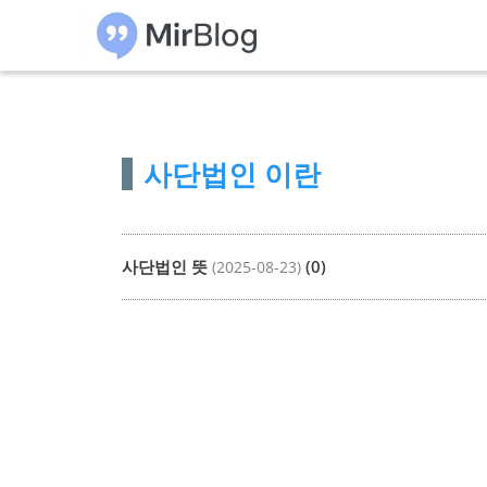
컨
텐
츠
로
건
사단법인 이란
너
뛰
기
사단법인 뜻
(0)
(2025-08-23)