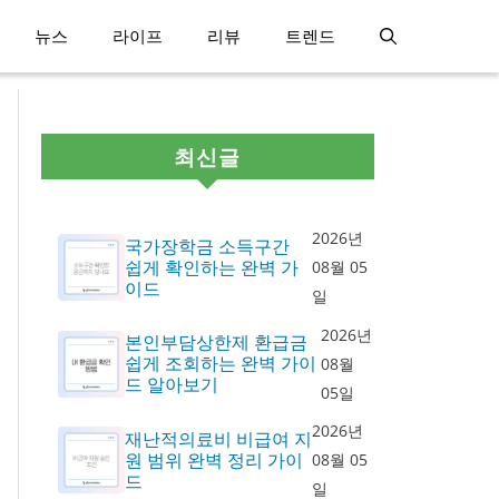
뉴스
라이프
리뷰
트렌드
최신글
2026년
국가장학금 소득구간
쉽게 확인하는 완벽 가
08월 05
이드
일
2026년
본인부담상한제 환급금
쉽게 조회하는 완벽 가이
08월
드 알아보기
05일
2026년
재난적의료비 비급여 지
원 범위 완벽 정리 가이
08월 05
드
일