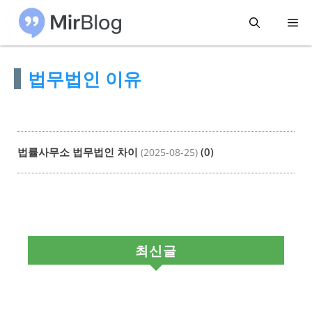
컨
메
텐
츠
뉴
법무법인 이유
로
건
너
뛰
법률사무소 법무법인 차이
(0)
(2025-08-25)
기
최신글