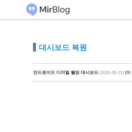
컨
텐
츠
로
건
대시보드 복원
너
뛰
기
안드로이드 디지털 웰빙 대시보드
(0)
(2025-09-22)