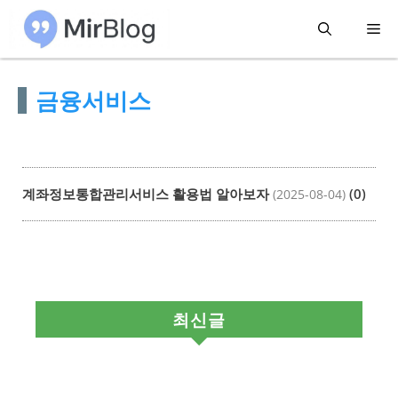
컨
메
텐
츠
뉴
금융서비스
로
건
너
뛰
계좌정보통합관리서비스 활용법 알아보자
(0)
(2025-08-04)
기
최신글