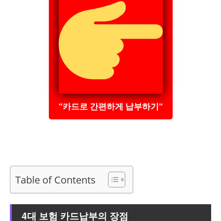
"카드로 간편하게 납부하기"
Table of Contents
4대 보험 카드납부의 장점