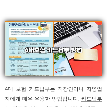
4대 보험 카드납부는 직장인이나 자영업
자에게 매우 유용한 방법입니다.
카드납부