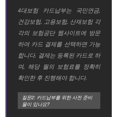
4대보험 카드납부는 국민연금,
건강보험, 고용보험, 산재보험 각
각의 보험공단 웹사이트에 방문
하여 카드 결제를 선택하면 가능
합니다. 결제는 등록된 카드로 하
며, 해당 월의 보험료를 정확히
확인한 후 진행해야 합니다.
질문2: 카드납부를 위한 사전 준비
물이 있나요?