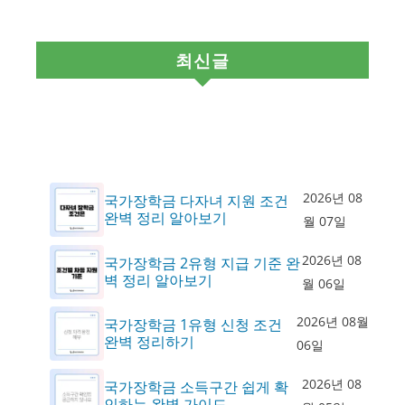
최신글
2026년 08
국가장학금 다자녀 지원 조건
완벽 정리 알아보기
월 07일
2026년 08
국가장학금 2유형 지급 기준 완
벽 정리 알아보기
월 06일
2026년 08월
국가장학금 1유형 신청 조건
완벽 정리하기
06일
2026년 08
국가장학금 소득구간 쉽게 확
인하는 완벽 가이드