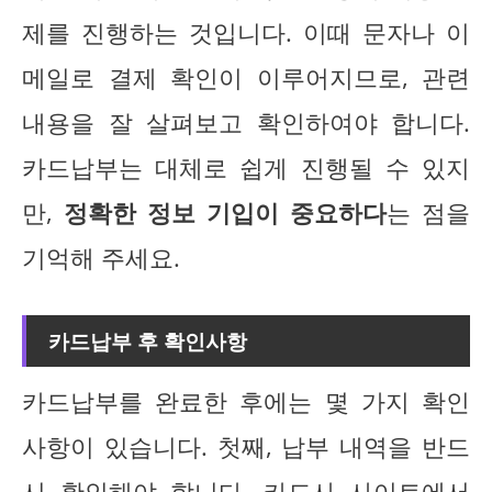
제를 진행하는 것입니다. 이때 문자나 이
메일로 결제 확인이 이루어지므로, 관련
내용을 잘 살펴보고 확인하여야 합니다.
카드납부는 대체로 쉽게 진행될 수 있지
만,
정확한 정보 기입이 중요하다
는 점을
기억해 주세요.
카드납부 후 확인사항
카드납부를 완료한 후에는 몇 가지 확인
사항이 있습니다. 첫째, 납부 내역을 반드
시 확인해야 합니다. 카드사 사이트에서