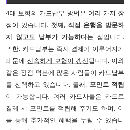
4대 보험의 카드납부 방법은 여러 가지 장
점이 있습니다. 첫째,
직접 은행을 방문하
지 않고도 납부가 가능하다
는 점입니다.
또한, 카드납부는 즉시 결제가 이루어지기
때문에
신속하게 보험이 갱신
됩니다. 이와
같은 장점 덕분에 많은 사람들이 카드납부
를 선택하고 있습니다. 둘째,
포인트 적립
이 가능합니다. 여러 카드사들은 카드로
결제 시 포인트를 적립해 주기도 하며, 이
를 통해 추가적인 혜택을 누릴 수 있습니