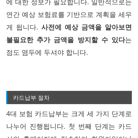
에 대한 정보가 필요합니다. 일반적으로는
연간 예상 보험료를 기반으로 계획을 세우
게 됩니다.
사전에 예상 금액을 알아보면
불필요한 추가 금액을 방지할 수 있다
는
점도 염두에 두셔야 합니다.
카드납부 절차
4대 보험 카드납부는 크게 세 가지 단계로
나누어 진행됩니다. 첫 번째 단계는 카드