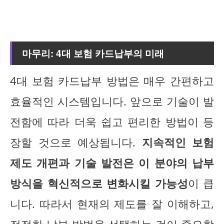
마무리: 4대 보험 카드납부의 미래
4대 보험 카드납부 방법은 매우 간편하고
효율적인 시스템입니다. 앞으로 기술이 발
전함에 따라 더욱 쉽고 편리한 방법이 등
장할 것으로 예상됩니다.
지속적인 보험
제도 개편과 기술 발전은 이 분야의 납부
방식을 혁신적으로 변화시킬 가능성
이 큽
니다. 따라서 현재의 제도를 잘 이해하고,