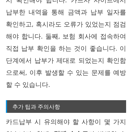
납부한 내역을 통해 금액과 납부 일자를
확인하고, 혹시라도 오류가 있었는지 점검
해야 합니다. 둘째, 보험 회사에 접속하여
직접 납부 확인을 하는 것이 좋습니다. 이
단계에서 납부가 제대로 되었는지 확인함
으로써, 이후 발생할 수 있는 문제를 예방
할 수 있습니다.
추가 팁과 주의사항
카드납부 시 유의해야 할 사항이 몇 가지