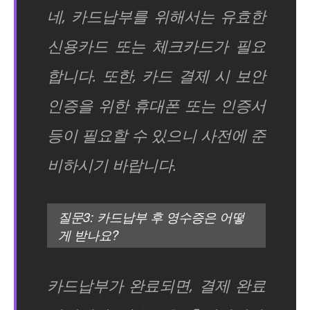
네, 카드납부를 위해서는 유효한
신용카드 또는 체크카드가 필요
합니다. 또한, 카드 결제 시 보안
인증을 위한 휴대폰 또는 인증서
등이 필요할 수 있으니 사전에 준
비하시기 바랍니다.
질문3: 카드납부 후 영수증은 어떻
게 받나요?
카드납부가 완료되면, 결제 완료