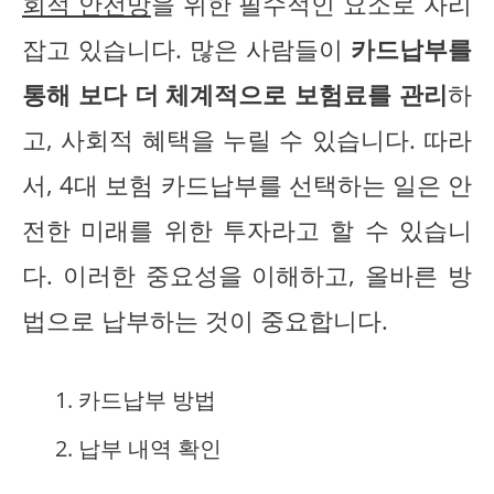
회적 안전망
을 위한 필수적인 요소로 자리
잡고 있습니다. 많은 사람들이
카드납부를
통해 보다 더 체계적으로 보험료를 관리
하
고, 사회적 혜택을 누릴 수 있습니다. 따라
서, 4대 보험 카드납부를 선택하는 일은 안
전한 미래를 위한 투자라고 할 수 있습니
다. 이러한 중요성을 이해하고, 올바른 방
법으로 납부하는 것이 중요합니다.
카드납부 방법
납부 내역 확인