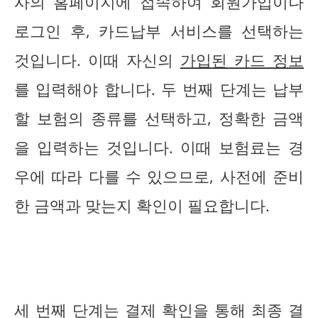
사의 홈페이지에 접속하여 회원가입이나
로그인 후, 카드납부 서비스를 선택하는
것입니다. 이때 자신의
가입된 카드 정보
를 입력해야 합니다. 두 번째 단계는 납부
할 보험의 종류를 선택하고, 정확한 금액
을 입력하는 것입니다. 이때 보험료는 경
우에 따라 다를 수 있으므로, 사전에 준비
한 금액과 맞는지 확인이 필요합니다.
세 번째 단계는 결제 확인을 통해 최종 결