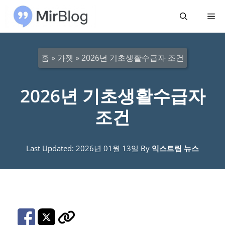
컨
메
텐
츠
뉴
로
홈
»
가젯
»
2026년 기초생활수급자 조건
건
너
2026년 기초생활수급자
뛰
조건
기
Last Updated: 2026년 01월 13일
By
익스트림 뉴스