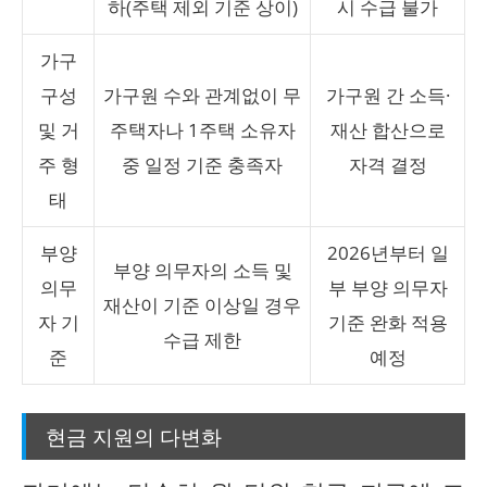
하(주택 제외 기준 상이)
시 수급 불가
가구
구성
가구원 수와 관계없이 무
가구원 간 소득·
및 거
주택자나 1주택 소유자
재산 합산으로
주 형
중 일정 기준 충족자
자격 결정
태
부양
2026년부터 일
부양 의무자의 소득 및
의무
부 부양 의무자
재산이 기준 이상일 경우
자 기
기준 완화 적용
수급 제한
준
예정
현금 지원의 다변화