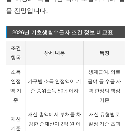
을 전망입니다.
2026년 기초생활수급자 조건 정보 비교표
조건
상세 내용
특징
항목
소득
생계급여, 의료
인정
가구별 소득 인정액이 기
급여 등 수급 자
액 기
준 중위소득 50% 이하
격 판정의 핵심
준
기준
재산 총액에서 부채를 차
재산 유형별로
재산
감한 순재산이 2억 원 이
일정 기준 초과
기준