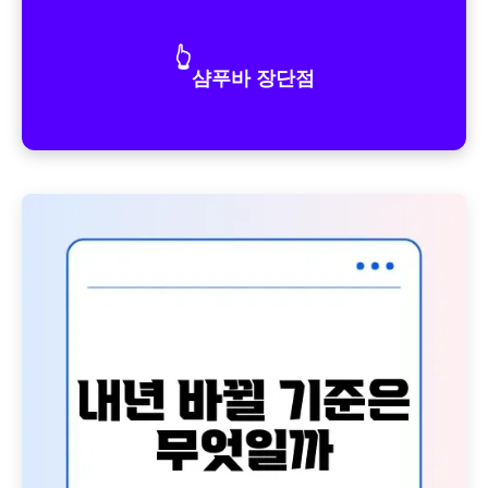
👆
샴푸바 장단점