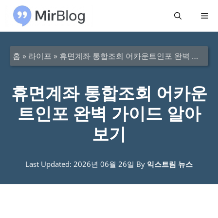
컨
메
텐
츠
뉴
로
홈
»
라이프
»
휴면계좌 통합조회 어카운트인포 완벽 가이드 알아보기
건
너
휴면계좌 통합조회 어카운
뛰
트인포 완벽 가이드 알아
기
보기
Last Updated: 2026년 06월 26일
By
익스트림 뉴스