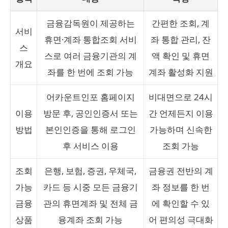
금융감독원이 제공하는
간편한 조회, 계
서비
휴면·계좌 통합조회 서비
좌 통합 관리, 잔
스
스로 여러 금융기관의 계
액 확인 및 휴면
개요
좌를 한 번에 조회 가능
계좌 활성화 지원
어카운트인포 홈페이지
비대면으로 24시
이용
방문 후, 공인인증서 또는
간 언제든지 이용
방법
본인인증을 통해 로그인
가능하며 신속한
후 서비스 이용
조회 가능
조회
은행, 보험, 증권, 우체국,
금융권 전반의 계
가능
카드 등 시중 모든 금융기
좌 정보를 한 번
금융
관의 휴면계좌 및 전체 금
에 확인할 수 있
상품
융계좌 조회 가능
어 편의성 극대화