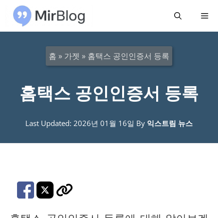
컨
메
텐
츠
뉴
로
홈
»
가젯
»
홈택스 공인인증서 등록
건
너
홈택스 공인인증서 등록
뛰
기
Last Updated: 2026년 01월 16일
By
익스트림 뉴스