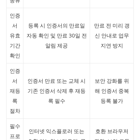
종류
인증
서
등록 시 인증서의 만료일
만료 전 미리 갱
유효
자동 확인 및 만료 30일 전
신 안내로 업무
기간
알림 제공
지연 방지
확인
인증
서
인증서 만료 또는 교체 시
보안 강화를 위
재등
기존 인증서 삭제 후 재등
해 인증서 중복
록
록 필수
등록 불가
절차
필수
인터넷 익스플로러 또는
호환 브라우저
프로