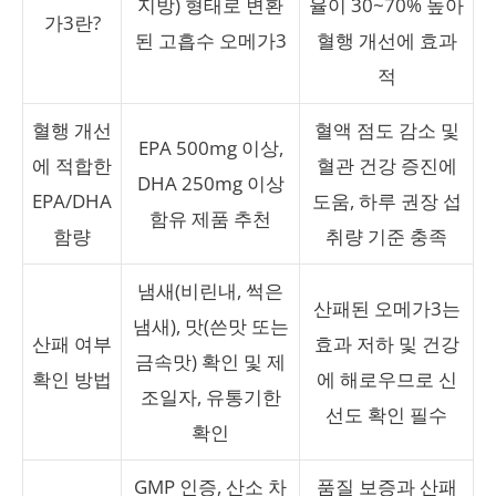
지방) 형태로 변환
율이 30~70% 높아
가3란?
된 고흡수 오메가3
혈행 개선에 효과
적
혈행 개선
혈액 점도 감소 및
EPA 500mg 이상,
에 적합한
혈관 건강 증진에
DHA 250mg 이상
EPA/DHA
도움, 하루 권장 섭
함유 제품 추천
함량
취량 기준 충족
냄새(비린내, 썩은
산패된 오메가3는
냄새), 맛(쓴맛 또는
산패 여부
효과 저하 및 건강
금속맛) 확인 및 제
확인 방법
에 해로우므로 신
조일자, 유통기한
선도 확인 필수
확인
GMP 인증, 산소 차
품질 보증과 산패