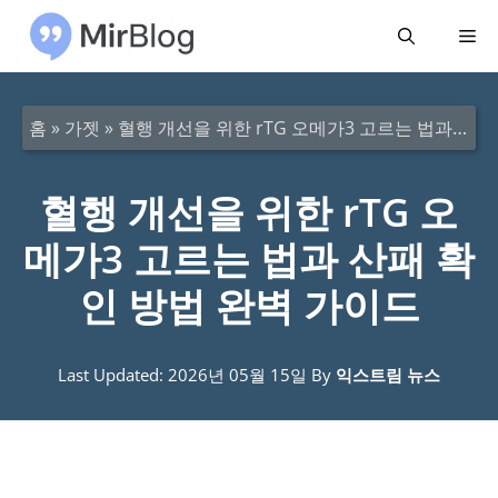
컨
메
텐
츠
뉴
로
홈
»
가젯
»
혈행 개선을 위한 rTG 오메가3 고르는 법과 산패 확인 방법 완벽 가이드
건
너
혈행 개선을 위한 rTG 오
뛰
메가3 고르는 법과 산패 확
기
인 방법 완벽 가이드
Last Updated: 2026년 05월 15일
By
익스트림 뉴스