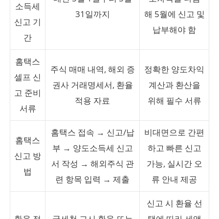
소득세
31일까지
해 5월에 신고 및
신고 기
납부해야 함
간
홈택스
주식 매매 내역, 해외 증
정확한 양도차익
셀프 신
권사 거래명세서, 환율
계산과 환산을
고 준비
적용 자료
위해 필수 서류
서류
홈택스 접속 → 신고/납
비대면으로 간편
홈택스
부 → 양도소득세 신고
하고 빠른 신고
신고 방
서 작성 → 해외주식 관
가능, 실시간 오
법
련 항목 입력 → 제출
류 안내 제공
신고 시 환율 선
환율 적
국세청 고시 환율 또는
택에 따라 세액