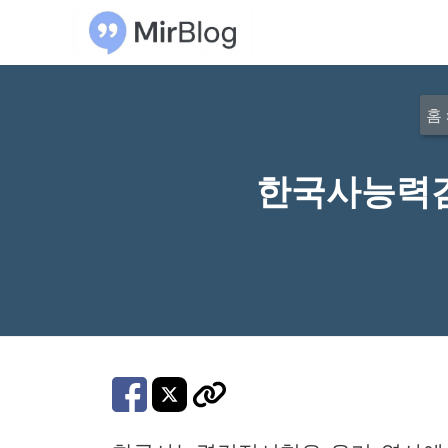
컨
텐
츠
로
홈
건
너
한국사능력검
뛰
기