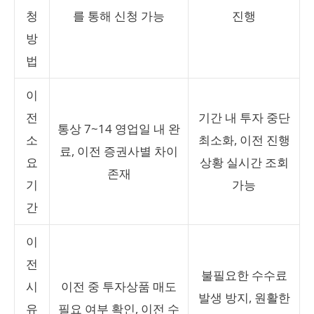
청
를 통해 신청 가능
진행
방
법
이
전
기간 내 투자 중단
통상 7~14 영업일 내 완
소
최소화, 이전 진행
료, 이전 증권사별 차이
요
상황 실시간 조회
존재
기
가능
간
이
전
불필요한 수수료
시
이전 중 투자상품 매도
발생 방지, 원활한
유
필요 여부 확인, 이전 수