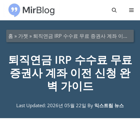
컨
메
텐
츠
뉴
로
홈
»
가젯
»
퇴직연금 IRP 수수료 무료 증권사 계좌 이전 신청 완벽 가이드
건
너
퇴직연금 IRP 수수료 무료
뛰
증권사 계좌 이전 신청 완
기
벽 가이드
Last Updated: 2026년 05월 22일
By
익스트림 뉴스