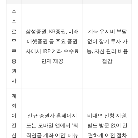
수
수
료
삼성증권, KB증권, 미래
계좌 유지비 부담
무
에셋증권 등 주요 증권
없이 장기 투자 가
료
사에서 IRP 계좌 수수료
능, 자산 관리 비용
증
면제 제공
절감
권
사
계
좌
이
신규 증권사 홈페이지
비대면 신청 지원,
전
또는 모바일 앱에서 '퇴
별도 방문 없이 간
신
직연금 계좌 이전' 메뉴
편하게 이전 절차