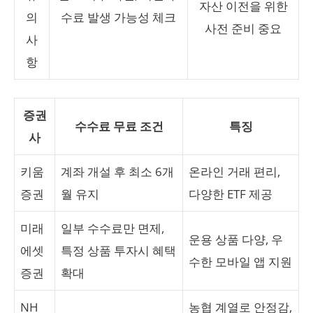
자산 이전을 위한
의
수료 발생 가능성 체크
사전 준비 중요
사
항
증권
수수료 무료 조건
특징
사
키움
계좌 개설 후 최소 6개
온라인 거래 편리,
증권
월 유지
다양한 ETF 제공
미래
일부 수수료만 면제,
운용 상품 다양, 우
에셋
특정 상품 투자시 혜택
수한 모바일 앱 지원
증권
확대
NH
농협 계열로 안정감,