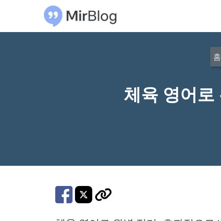
컨
텐
츠
로
홈
건
너
체육 영어로 
뛰
기