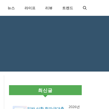
뉴스
라이프
리뷰
트렌드
최신글
2026년
일반 상환 학자금대출