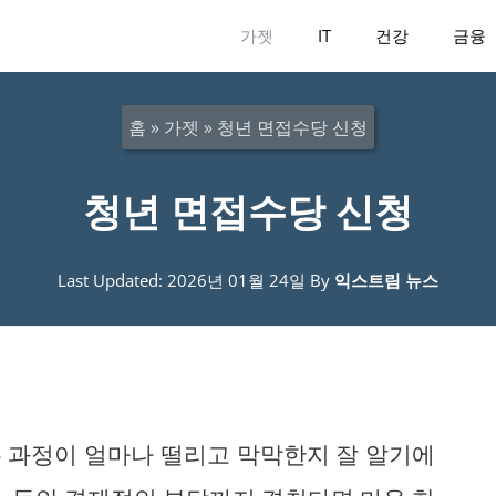
가젯
IT
건강
금융
홈
»
가젯
»
청년 면접수당 신청
청년 면접수당 신청
Last Updated: 2026년 01월 24일
By
익스트림 뉴스
 과정이 얼마나 떨리고 막막한지 잘 알기에