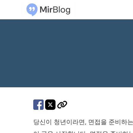
컨
텐
츠
로
건
너
뛰
기
당신이 청년이라면, 면접을 준비하는