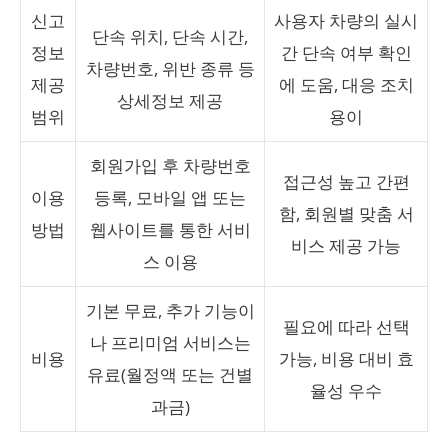
신고
사용자 차량의 실시
단속 위치, 단속 시간,
정보
간 단속 여부 확인
차량번호, 위반 종류 등
제공
에 도움, 대응 조치
상세정보 제공
범위
용이
회원가입 후 차량번호
접근성 높고 간편
이용
등록, 모바일 앱 또는
함, 회원별 맞춤 서
방법
웹사이트를 통한 서비
비스 제공 가능
스 이용
기본 무료, 추가 기능이
필요에 따라 선택
나 프리미엄 서비스는
비용
가능, 비용 대비 효
유료(월정액 또는 건별
율성 우수
과금)