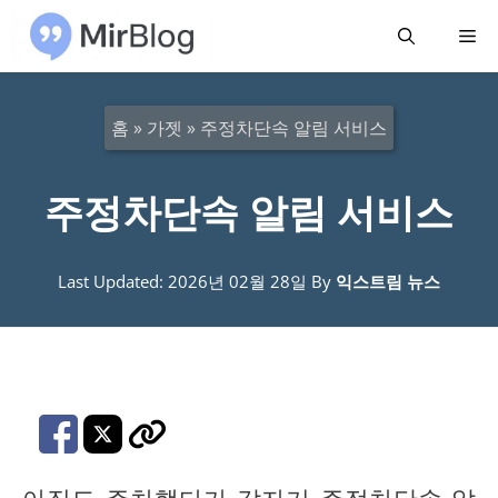
컨
메
텐
츠
뉴
로
홈
»
가젯
»
주정차단속 알림 서비스
건
너
주정차단속 알림 서비스
뛰
기
Last Updated: 2026년 02월 28일
By
익스트림 뉴스