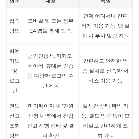
항목
내용
특징
언제 어디서나 간편
접속
모바일 웹 또는 정부
하게 이용 가능, 앱 설
방법
24 앱을 통해 접속
치 시 푸시 알림 지원
회원
공인인증서, 카카오,
가입
간편하고 안전한 인
네이버, 휴대폰 인증
및
증 절차로 신속한 서
등 다양한 로그인 수
로그
비스 이용 가능
단 제공
인
전입
마이페이지 내 ‘민원
실시간 상태 확인 가
신고
신청 내역’에서 전입
능, 별도 방문 없이 모
조회
신고 진행 상태 및 결
바일로 간편하게 조
방법
과 확인
회 가능