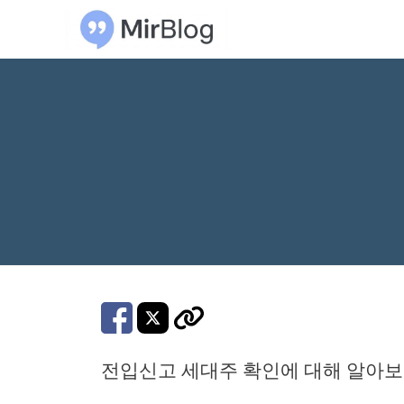
컨
텐
츠
로
건
너
뛰
기
전입신고 세대주 확인에 대해 알아