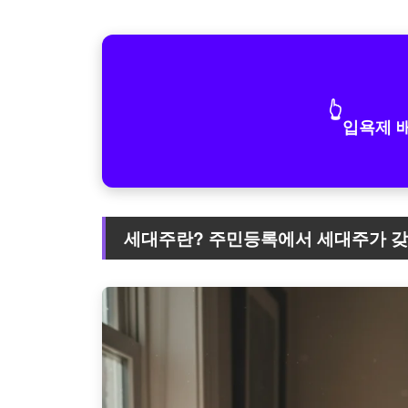
👆
입욕제 
세대주란? 주민등록에서 세대주가 갖