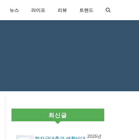
뉴스
라이프
리뷰
트렌드
최신글
2026년
학자금대출과 생활비대