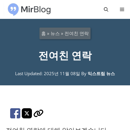
컨
메
텐
츠
뉴
로
홈
»
뉴스
»
전여친 연락
건
너
전여친 연락
뛰
기
Last Updated: 2025년 11월 08일
By
익스트림 뉴스