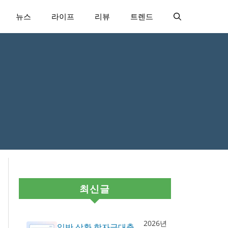
뉴스
라이프
리뷰
트렌드
최신글
2026년
일반 상환 학자금대출