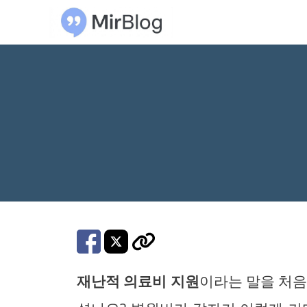
컨
텐
츠
로
건
너
뛰
기
재난적 의료비 지원
이라는 말을 처음