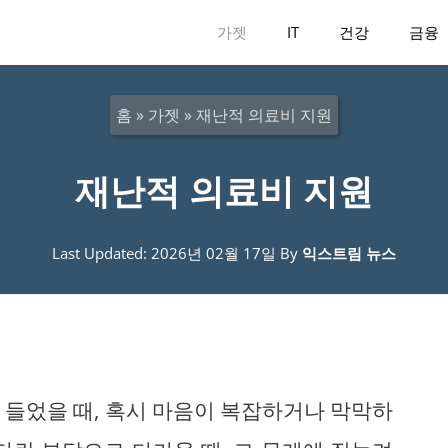
가젯
IT
건강
금융
홈
»
가젯
»
재난적 의료비 지원
재난적 의료비 지원
Last Updated: 2026년 02월 17일
By
익스트림 뉴스
 들었을 때, 혹시 마음이 복잡하거나 막막하