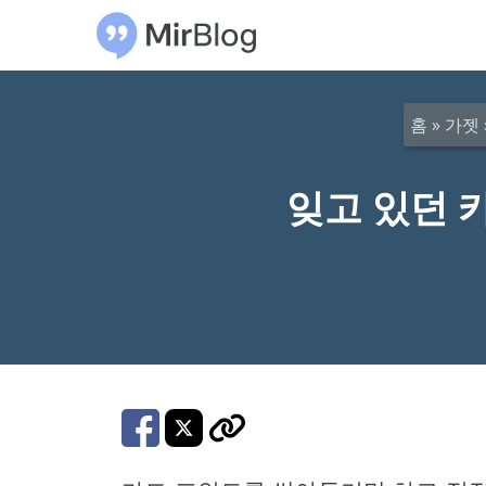
컨
텐
츠
로
홈
»
가젯
건
너
잊고 있던 
뛰
기