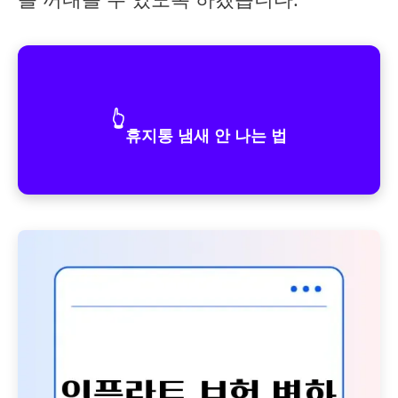
👆
휴지통 냄새 안 나는 법