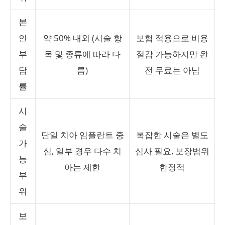
본
인
약 50% 내외 (시술 항
보험 적용으로 비용
부
목 및 종류에 따라 다
절감 가능하지만 완
담
름)
전 무료는 아님
률
시
술
단일 치아 임플란트 중
복잡한 시술은 별도
가
심, 일부 경우 다수 치
심사 필요, 보장범위
능
아는 제한
한정적
부
위
보