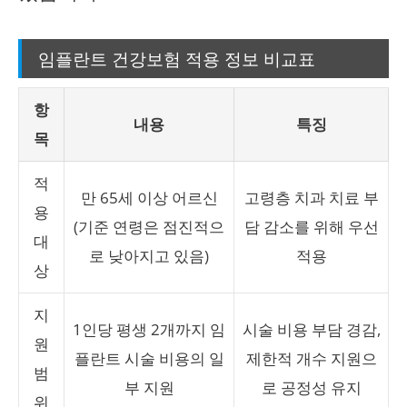
임플란트 건강보험 적용 정보 비교표
항
내용
특징
목
적
만 65세 이상 어르신
고령층 치과 치료 부
용
(기준 연령은 점진적으
담 감소를 위해 우선
대
로 낮아지고 있음)
적용
상
지
1인당 평생 2개까지 임
시술 비용 부담 경감,
원
플란트 시술 비용의 일
제한적 개수 지원으
범
부 지원
로 공정성 유지
위