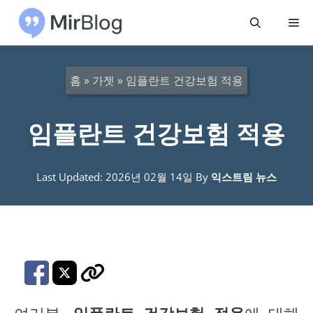
컨
메
텐
츠
뉴
로
홈
»
가젯
»
임플란트 건강보험 적용
건
너
임플란트 건강보험 적용
뛰
기
Last Updated: 2026년 02월 14일
By
익스트림 뉴스