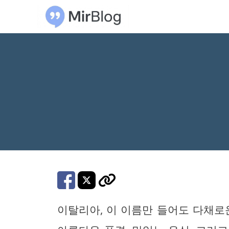
컨
텐
츠
로
건
너
뛰
기
이탈리아, 이 이름만 들어도 다채로