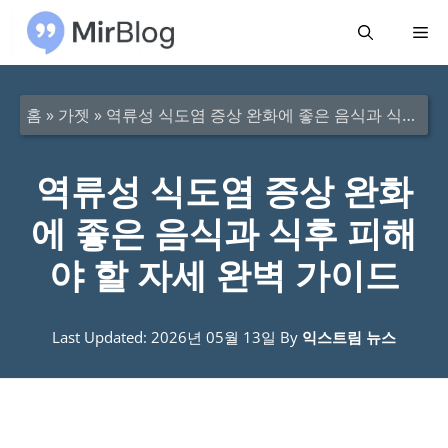
컨
메
텐
츠
뉴
로
홈
»
가젯
»
역류성 식도염 증상 완화에 좋은 음식과 식후 피해야 할 자세 완벽 가이드
건
너
역류성 식도염 증상 완화
뛰
에 좋은 음식과 식후 피해
기
야 할 자세 완벽 가이드
Last Updated: 2026년 05월 13일
By
익스트림 뉴스