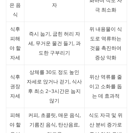
화하며 식도 자
은 음
자
극 최소화
식
식후
위 내용물이 식
즉시 눕기, 굽힌 허리 자
피해
도로 역류하는
세, 무거운 물건 들기, 과
야 할
것을 촉진하여
도한 구부리기
자세
증상 악화
상체를 30도 정도 높인
식후
위산 역류를 줄
자세로 앉거나 걷기, 식사
권장
이고 소화를 돕
후 최소 2~3시간은 눕지
자세
는 데 효과적
않기
피해
커피, 초콜릿, 매운 음식,
식도 자극 및 위
야 할
기름진 음식, 탄산음료,
산 분비 증가로