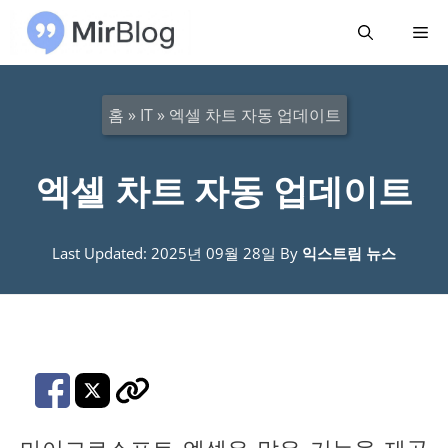
컨
메
텐
츠
뉴
로
홈
»
IT
»
엑셀 차트 자동 업데이트
건
너
엑셀 차트 자동 업데이트
뛰
기
Last Updated: 2025년 09월 28일
By
익스트림 뉴스