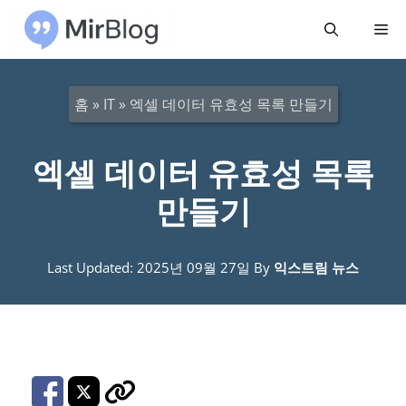
컨
메
텐
츠
뉴
로
홈
»
IT
»
엑셀 데이터 유효성 목록 만들기
건
너
엑셀 데이터 유효성 목록
뛰
만들기
기
Last Updated: 2025년 09월 27일
By
익스트림 뉴스