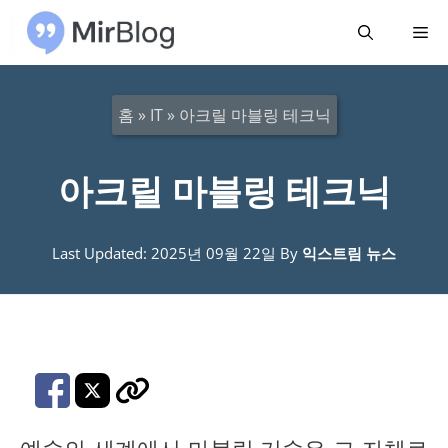
컨
메
텐
츠
뉴
로
홈
»
IT
»
아크릴 마블링 테크닉
건
너
아크릴 마블링 테크닉
뛰
기
Last Updated: 2025년 09월 22일
By
익스트림 뉴스