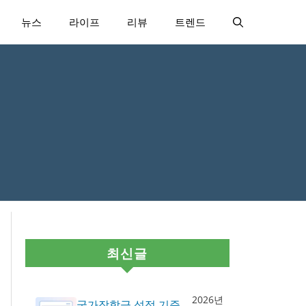
뉴스
라이프
리뷰
트렌드
최신글
2026년
국가장학금 성적 기준