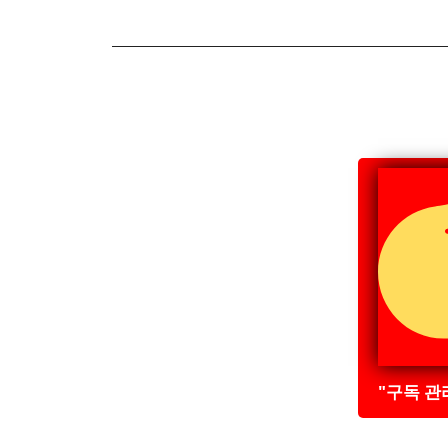
"구독 관