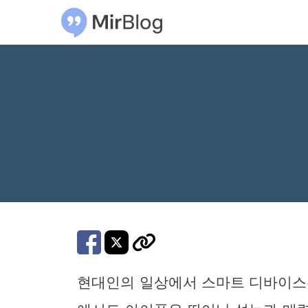
컨
텐
츠
로
건
너
뛰
기
현대인의 일상에서 스마트 디바이스