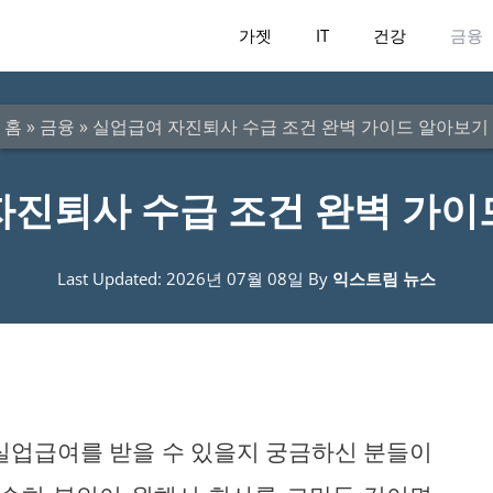
가젯
IT
건강
금융
홈
»
금융
»
실업급여 자진퇴사 수급 조건 완벽 가이드 알아보기
자진퇴사 수급 조건 완벽 가이
Last Updated: 2026년 07월 08일
By
익스트림 뉴스
 실업급여를 받을 수 있을지 궁금하신 분들이