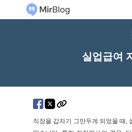
컨
텐
츠
로
건
너
실업급여 
뛰
기
직장을 갑자기 그만두게 되었을 때,