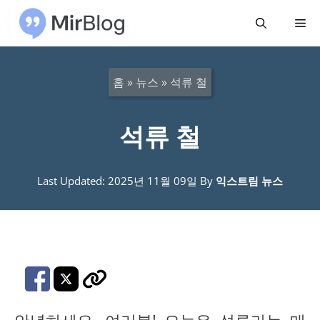
컨
메
텐
츠
뉴
로
홈
»
뉴스
»
석류 철
건
너
석류 철
뛰
기
Last Updated: 2025년 11월 09일
By
익스트림 뉴스