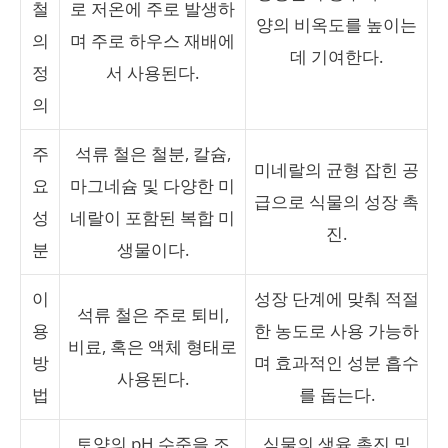
철
로 저온에 주로 발생하
양의 비옥도를 높이는
의
며 주로 하우스 재배에
데 기여한다.
정
서 사용된다.
의
주
석류 철은 철분, 칼슘,
미네랄의 균형 잡힌 공
요
마그네슘 및 다양한 미
급으로 식물의 성장 촉
성
네랄이 포함된 복합 미
진.
분
생물이다.
이
성장 단계에 맞춰 적절
석류 철은 주로 퇴비,
용
한 농도로 사용 가능하
비료, 혹은 액체 형태로
방
며 효과적인 성분 흡수
사용된다.
법
를 돕는다.
토양의 pH 수준을 조
식물의 생육 촉진 및