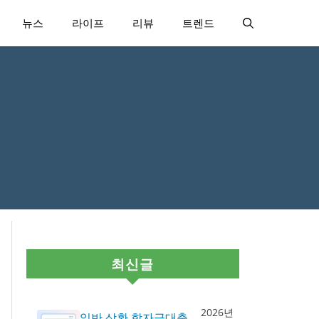
뉴스
라이프
리뷰
트렌드
최신글
2026년
일반 상환 학자금대출