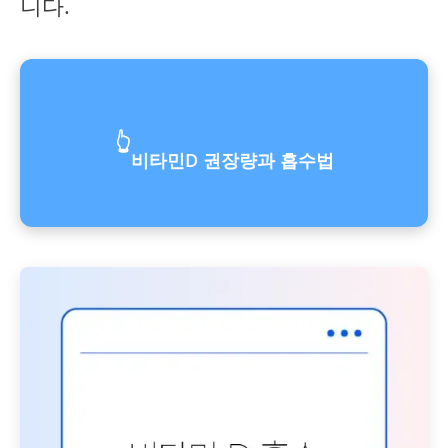
니다.
👆
비타민D 권장량과 흡수법