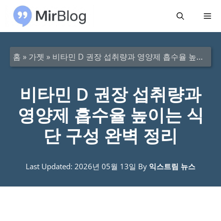
컨
메
텐
츠
뉴
로
홈
»
가젯
»
비타민 D 권장 섭취량과 영양제 흡수율 높이는 식단 구성 완벽 정리
건
너
비타민 D 권장 섭취량과
뛰
영양제 흡수율 높이는 식
기
단 구성 완벽 정리
Last Updated: 2026년 05월 13일
By
익스트림 뉴스