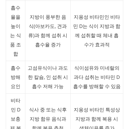
흡수
율을
지방이 풍부한 음
지용성 비타민인 비타
높이
식(아보카도, 견과
민 D는 식이 지방과 함
는 식
류)과 함께 섭취 시
께 섭취할 때 체내 흡
품 조
흡수율 증가
수가 효과적
합
흡수
고섬유식이나 과도
식이섬유와 미네랄의
방해
한 칼슘, 인 섭취 시
과다 섭취는 비타민 D
요인
흡수 저해 가능
흡수를 방해할 수 있음
비타
민 D
식사 중 또는 식후
지용성 비타민 특성상
보충
지방 함유 음식과
지방과 함께 복용 시
제 복
함께 복용 추천
생체이용률 증가