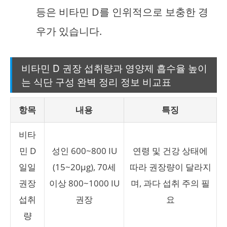
등은 비타민 D를 인위적으로 보충한 경
우가 있습니다.
비타민 D 권장 섭취량과 영양제 흡수율 높이
는 식단 구성 완벽 정리 정보 비교표
항목
내용
특징
비타
민 D
성인 600~800 IU
연령 및 건강 상태에
일일
(15~20μg), 70세
따라 권장량이 달라지
권장
이상 800~1000 IU
며, 과다 섭취 주의 필
섭취
권장
요
량