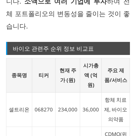
니다.
소액으로 여러 기업에 투자
하여 전
체 포트폴리오의 변동성을 줄이는 것이 좋
습니다.
바이오 관련주 순위 정보 비교표
시가총
현재 주
주요 제
종목명
티커
액 (억
가 (원)
품/서비스
원)
항체 치료
셀트리온
068270
234,000
36,000
제, 바이오
의약품
CDMO(위