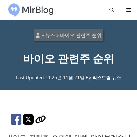
컨
메
텐
츠
뉴
로
홈
»
뉴스
»
바이오 관련주 순위
건
너
바이오 관련주 순위
뛰
기
Last Updated: 2025년 11월 21일
By
익스트림 뉴스