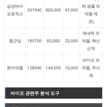
삼성바이
탁 생물 의
207940
865,000
47,000
오로직스
약품 제
조)
제네릭 의
종근당
185750
65,000
25,000
약품, 혁신
신약
바이오 의
한미약품
128940
144,000
16,000
약품, 주사
제
바이오 관련주 분석 도구