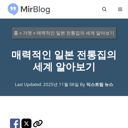
컨
메
텐
츠
뉴
로
홈
»
가젯
»
매력적인 일본 전통집의 세계 알아보기
건
너
매력적인 일본 전통집의
뛰
세계 알아보기
기
Last Updated: 2025년 11월 06일
By
익스트림 뉴스