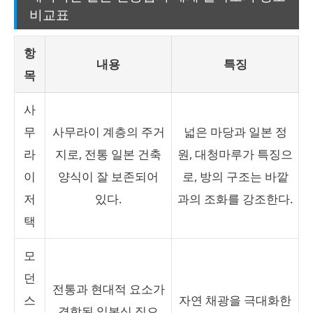
비교표
항
내용
특징
목
사
무
사무라이 계층의 주거
넓은 마당과 일본 정
라
지로, 전통 일본 건축
원, 대청마루가 특징으
이
양식이 잘 보존되어
로, 방의 구조는 바깥
저
있다.
과의 조화를 강조한다.
택
모
던
전통과 현대적 요소가
스
자연 채광을 극대화한
결합된 일본식 집으