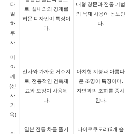
타
대형 창문과 전통 기법
로, 실내외의 경계를
일
의 목재 사용이 돋보인
허문 디자인이 특징이
하
다.
다.
쿠
사
미
야
신사와 가까운 거주지
아치형 지붕과 아름다
케
로, 전통적인 건축재
운 조명이 특징이며,
(신
료와 모양이 사용된
자연과의 조화를 중시
사
다.
한다.
가
옥)
일본 전통 차를 즐기
다이로쿠도리(6개 슬
차