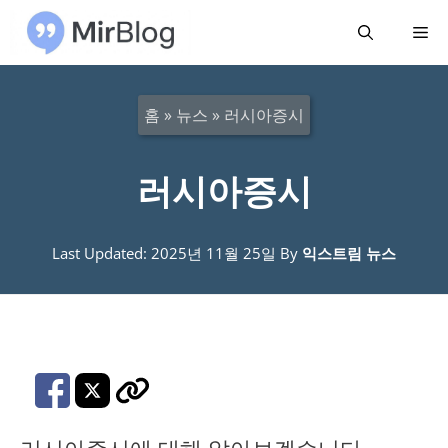
컨
메
텐
츠
뉴
로
홈
»
뉴스
»
러시아증시
건
너
러시아증시
뛰
기
Last Updated: 2025년 11월 25일
By
익스트림 뉴스