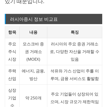
있기 때문입니다.
러시아증시 정보 비교표
항목
내용
특징
주요
모스크바 증
러시아의 주요 증권 거래소
주식
권 거래소
로, 다양한 자산을 거래할 수
시장
(MOEX)
있음
주력
에너지, 금융,
석유와 가스 산업이 주를 이
산업
방산
루며, 금융 서비스도 활발함
상장
주요 기업들이 상장되어 있
기업
약 250개
으며, 시장 규모가 제한적임
수