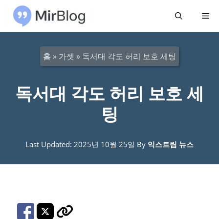
컨
메
텐
츠
뉴
로
홈
»
가젯
»
독서대 각도 허리 보호 세팅
건
너
독서대 각도 허리 보호 세
뛰
팅
기
Last Updated: 2025년 10월 25일
By
익스트림 뉴스