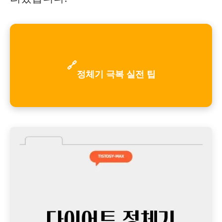
🔗
정체기 극복 실전 팁