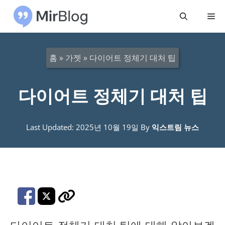
컨
메
텐
츠
뉴
로
홈
»
가젯
»
다이어트 정체기 대처 팁
건
너
다이어트 정체기 대처 팁
뛰
기
Last Updated: 2025년 10월 19일
By
익스트림 뉴스