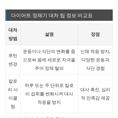
다이어트 정체기 대처 팁 정보 비교표
대처
설명
장점
방법
운동이나 식단의 변화를 줌
신체 적응 방지,
루틴
으로써 몸에 새로운 자극을
다양한 운동과
변경
주어 정체 탈피
식단 경험
칼로
하루 또는 주 단위로 칼로
리 사
대사 촉진, 심리
리 섭취를 변화시켜 대사
이클
적 만족감 제공
적응을 방지
링