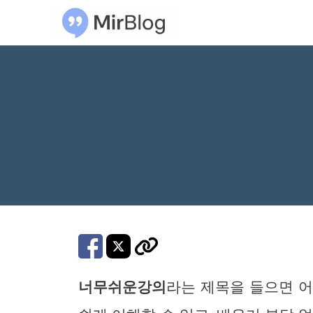
컨
텐
츠
로
건
너
뛰
기
너무쉬운강의
라는 제목을 들으면 