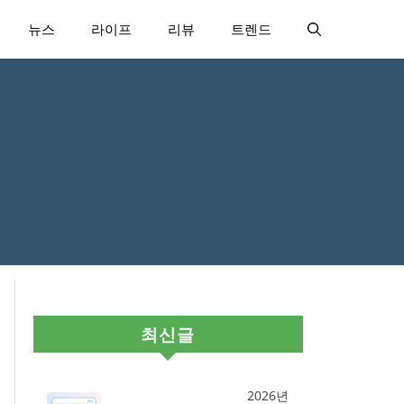
뉴스
라이프
리뷰
트렌드
최신글
2026년