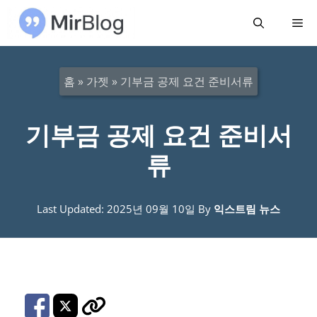
컨
메
텐
츠
뉴
로
홈
»
가젯
»
기부금 공제 요건 준비서류
건
너
기부금 공제 요건 준비서
뛰
류
기
Last Updated: 2025년 09월 10일
By
익스트림 뉴스