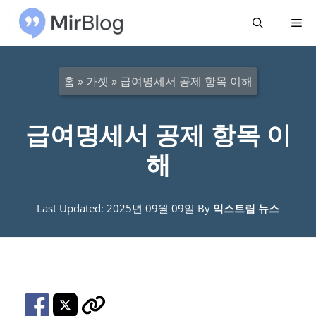
컨
메
텐
츠
뉴
로
홈
»
가젯
»
급여명세서 공제 항목 이해
건
너
급여명세서 공제 항목 이
뛰
해
기
Last Updated: 2025년 09월 09일
By
익스트림 뉴스