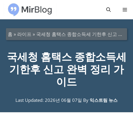
컨
메
텐
츠
뉴
로
홈
»
라이프
»
국세청 홈택스 종합소득세 기한후 신고 완벽 정리 가이드
건
너
국세청 홈택스 종합소득세
뛰
기한후 신고 완벽 정리 가
기
이드
Last Updated: 2026년 06월 07일
By
익스트림 뉴스