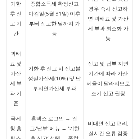
기한
종합소득세 확정신고
경우 즉시 신고하
후 신
마감일(5월 31일) 이후
면 과태료 및 가산
고 기
부터 신고한 날까지 가
세 부과 최소화 가
간
능
능
과태
료 및
신고 및 납부 지연
기한 후 신고 시 신고불
가산
기간에 따라 가산
성실가산세(10%) 및 납
세 부
세율이 달라지므로
부지연가산세 부과
과 기
조기 신고 권장
준
국세
홈택스 로그인 → ‘신
비대면 신고 편리,
청 홈
고/납부’ 메뉴 → ‘기한
실시간 오류 검증
택스
후 신고’ 선택 → 종합