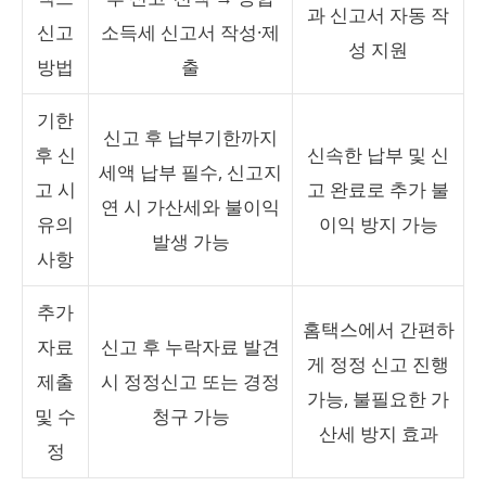
과 신고서 자동 작
신고
소득세 신고서 작성·제
성 지원
방법
출
기한
신고 후 납부기한까지
후 신
신속한 납부 및 신
세액 납부 필수, 신고지
고 시
고 완료로 추가 불
연 시 가산세와 불이익
유의
이익 방지 가능
발생 가능
사항
추가
홈택스에서 간편하
자료
신고 후 누락자료 발견
게 정정 신고 진행
제출
시 정정신고 또는 경정
가능, 불필요한 가
및 수
청구 가능
산세 방지 효과
정