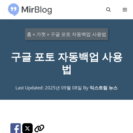
컨
메
텐
츠
뉴
로
홈
»
가젯
»
구글 포토 자동백업 사용법
건
너
구글 포토 자동백업 사용
뛰
법
기
Last Updated: 2025년 09월 08일
By
익스트림 뉴스