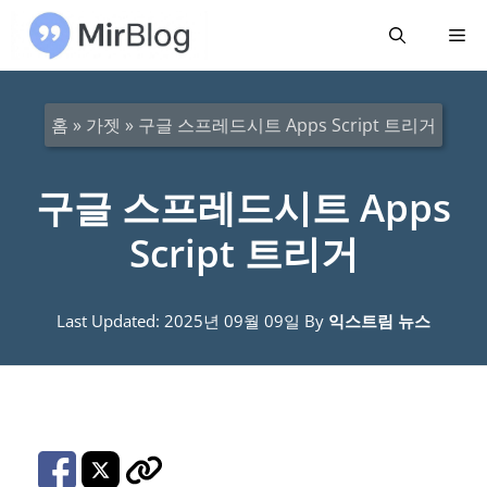
컨
메
텐
츠
뉴
로
홈
»
가젯
»
구글 스프레드시트 Apps Script 트리거
건
너
구글 스프레드시트 Apps
뛰
Script 트리거
기
Last Updated: 2025년 09월 09일
By
익스트림 뉴스