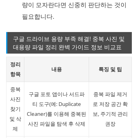
량이 모자란다면 신중히 판단하는 것이
필요합니다.
구글 드라이브 용량 부족 해결! 중복 사진 및
대용량 파일 정리 완벽 가이드 정보 비교표
정리
내용
특징 및 팁
항목
중복
구글 포토 앱이나 서드파
중복 파일 제거
사진
티 도구(예: Duplicate
로 저장 공간 확
찾기
Cleaner)를 이용해 중복된
보, 주기적 관리
및 삭
사진 파일을 탐색 후 삭제
권장
제